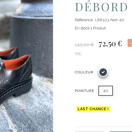
DÉBORD 
Référence
L88103-Noir-40
En stock
1 Produit
72,50 €
145,00 €
TTC
COULEUR
40
POINTURE
LAST CHANCE !