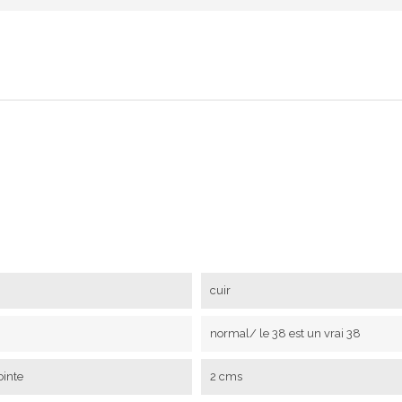
cuir
normal/ le 38 est un vrai 38
ointe
2 cms