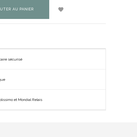

UTER AU PANIER
caire sécurisé
ique
olissimo et Mondial Relais